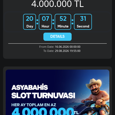
4.000.000 TL
2
0
0
7
5
2
3
0
:
:
:
Day
Hour
Minute
Second
DETAILS
From Date
: 16.06.2026 00:00:00
To Date
: 29.08.2026 19:55:00