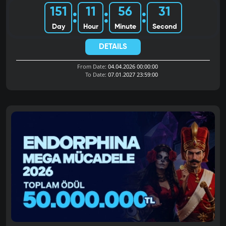
1
5
1
1
1
5
6
3
0
:
:
:
Day
Hour
Minute
Second
DETAILS
From Date
: 04.04.2026 00:00:00
To Date
: 07.01.2027 23:59:00