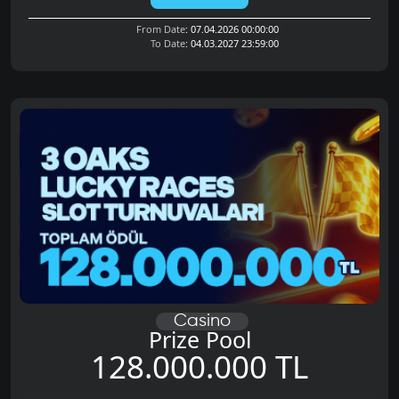
From Date
: 07.04.2026 00:00:00
To Date
: 04.03.2027 23:59:00
Casino
Prize Pool
128.000.000 TL