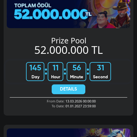
Prize Pool
52.000.000 TL
1
4
5
1
1
5
6
3
0
:
:
:
Day
Hour
Minute
Second
DETAILS
From Date
: 13.03.2026 00:00:00
To Date
: 01.01.2027 23:59:00