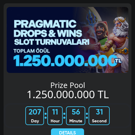
Prize Pool
1.250.000.000 TL
2
0
7
1
1
5
6
3
0
:
:
:
Day
Hour
Minute
Second
DETAILS