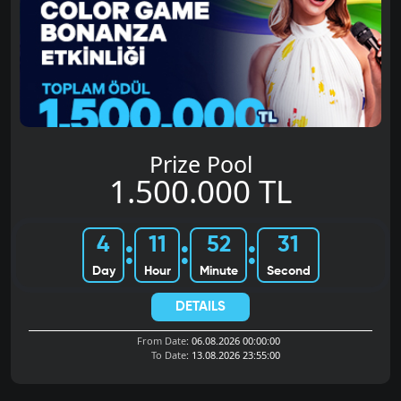
Prize Pool
1.500.000 TL
4
1
1
5
2
3
0
:
:
:
Day
Hour
Minute
Second
DETAILS
From Date
: 06.08.2026 00:00:00
To Date
: 13.08.2026 23:55:00