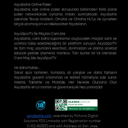
Asyabahis Online Poker
Asyabahis size online poker konusunda birbirinden farklı paralı
poker networkünde oynama imkanı sunmaktadır. Asyabahis
üzerinde Texas Hold'em, Omaha ve Omaha Hi/Lo ile oynarken
birçok promosyon ve rakebackten faydalanın.
AsyaSporTV İle Maçları Canlı İzle
Asyabahis, canlı bahis kuponlarınızı oluştururken maçları canlı ve
ücretsiz takip edebileceğiniz bir platform sunuyor. AsyaSporTV
ile tüm maç yayınlarını kesintisiz, donmadan ve daima ücretsiz
kalacak şekilde izlemeniz mümkün. Tüm bunlar bir tık ötenizde:
Canlı Maç İzle AsyaSporTV
Ve daha fazlası...
Sanal spor bahisleri, tombala, at yarışları ve daha fazlasını
Asyabahis güvenli ortamında ve kaliteli hizmetiyle size sunar.
Webte, Tablette ve Mobilde. Her Nerede Olursanız Olun
Asyabahis en iyi oranlar ve güvencesiyle hep yanınızda!
asyabahis.com
, operated by Fortuna Digital
Solutions FDS Limitada with Registration number
3-102-863533 and with Address at San Jose,