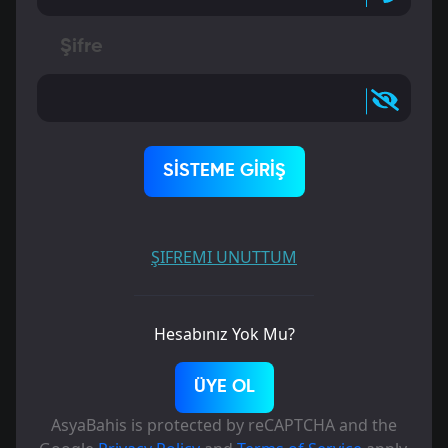
Şifre
SİSTEME GİRİŞ
ŞIFREMI UNUTTUM
Hesabınız Yok Mu?
ÜYE OL
AsyaBahis is protected by reCAPTCHA and the