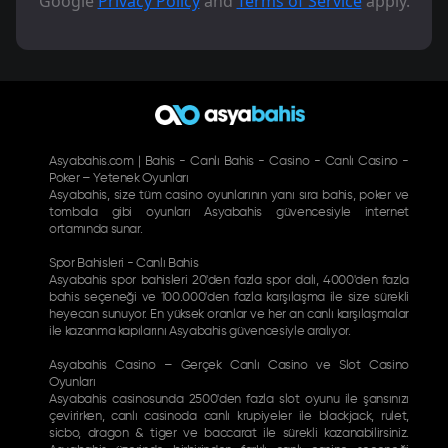
Google
Privacy Policy
and
Terms of Service
apply.
Asyabahis.com | Bahis - Canlı Bahis - Casino - Canlı Casino -
Poker – Yetenek Oyunları
Asyabahis, size tüm casino oyunlarının yanı sıra bahis, poker ve
tombala gibi oyunları Asyabahis güvencesiyle internet
ortamında sunar.
Spor Bahisleri - Canlı Bahis
Asyabahis spor bahisleri 20'den fazla spor dalı, 4000'den fazla
bahis seçeneği ve 100.000'den fazla karşılaşma ile size sürekli
heyecan sunuyor. En yüksek oranlar ve her an canlı karşılaşmalar
ile kazanma kapılarını Asyabahis güvencesiyle aralıyor.
Asyabahis Casino – Gerçek Canlı Casino ve Slot Casino
Oyunları
Asyabahis casinosunda 2500'den fazla slot oyunu ile şansınızı
çevirirken, canlı casinoda canlı krupiyeler ile blackjack, rulet,
sicbo, dragon & tiger ve baccarat ile sürekli kazanabilirsiniz.