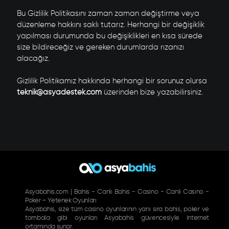
Bu Gizlilik Politikasını zaman zaman değiştirme veya
düzenleme hakkını saklı tutarız. Herhangi bir değişiklik
yapılması durumunda bu değişiklikleri en kısa sürede
size bildireceğiz ve gereken durumlarda rızanızı
alacağız.
Gizlilik Politikamız hakkında herhangi bir sorunuz olursa
teknik@asyadestek.com
üzerinden bize yazabilirsiniz.
Asyabahis.com | Bahis - Canlı Bahis - Casino - Canlı Casino -
Poker – Yetenek Oyunları
Asyabahis, size tüm casino oyunlarının yanı sıra bahis, poker ve
tombala gibi oyunları Asyabahis güvencesiyle internet
ortamında sunar.