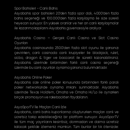
Spor Bahisleri - Canlı Bahis
Asyabahis spor bahisleri 20'den fazla spor dalı, 4000'den fazla
bahis seçeneği ve 100.000'den fazla karşılaşma ile size sürekli
heyecan sunuyor. En yüksek oranlar ve her an canlı karşılaşmalar
ile kazanma kapılarını Asyabahis güvencesiyle aralıyor.
Asyabahis Casino – Gerçek Canlı Casino ve Slot Casino
Oyunları
Asyabahis casinosunda 2500'den fazla slot oyunu ile şansınızı
çevirirken, canlı casinoda canlı krupiyeler ile blackjack, rulet,
sicbo, dragon & tiger ve baccarat ile sürekli kazanabilirsiniz.
Asyabahis üzerinde birbirinden farklı canlı casino seçeneği
üzerinde bu canlı oyunları oynama şansınız bulunmaktadır.
Asyabahis Online Poker
Asyabahis size online poker konusunda birbirinden farklı paralı
poker networkünde oynama imkanı sunmaktadır. Asyabahis
üzerinde Texas Hold'em, Omaha ve Omaha Hi/Lo ile oynarken
birçok promosyon ve rakebackten faydalanın.
AsyaSporTV İle Maçları Canlı İzle
Asyabahis, canlı bahis kuponlarınızı oluştururken maçları canlı ve
ücretsiz takip edebileceğiniz bir platform sunuyor. AsyaSporTV
ile tüm maç yayınlarını kesintisiz, donmadan ve daima ücretsiz
kalacak şekilde izlemeniz mümkün. Tüm bunlar bir tık ötenizde: