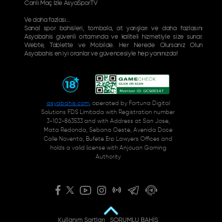
Canlı Maç İzle AsyaSporTV
Ve daha fazlası...
Sanal spor bahisleri, tombala, at yarışları ve daha fazlasını
Asyabahis güvenli ortamında ve kaliteli hizmetiyle size sunar.
Webte, Tablette ve Mobilde. Her Nerede Olursanız Olun
Asyabahis en iyi oranlar ve güvencesiyle hep yanınızda!
asyabahis.com
, operated by Fortuna Digital
Solutions FDS Limitada with Registration number
3-102-863533 and with Address at San Jose,
Mata Redonda, Sebana Oeste, Avenida Doce
Calle Noventa, Bufete Erp Lawyers Offices and
holds a valid license with Anjouan Gaming
Authority
Kullanım Şartları
SORUMLU BAHİS