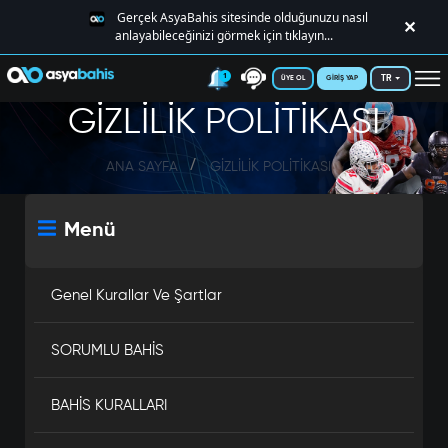
Gerçek AsyaBahis sitesinde olduğunuzu nasıl
✕
anlayabileceğinizi görmek için tıklayın...
1
TR
ÜYE OL
GİRİŞ YAP
Gizlilik
GİZLİLİK POLİTİKASI
ANA SAYFA
GİZLİLİK POLİTİKASI
Menü
Genel Kurallar Ve Şartlar
SORUMLU BAHİS
BAHİS KURALLARI