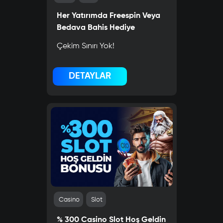
Her Yatırımda Freespin Veya
Bedava Bahis Hediye
Çekim Sınırı Yok!
DETAYLAR
Casino
Slot
% 300 Casino Slot Hoş Geldin