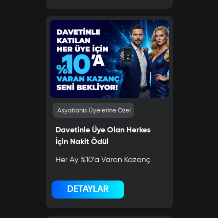
Asyabahis Üyelerine Özel
Davetinle Üye Olan Herkes
İçin Nakit Ödül
Her Ay %10’a Varan Kazanç
DETAYLAR