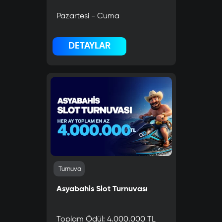
Pazartesi - Cuma
DETAYLAR
Turnuva
Asyabahis Slot Turnuvası
Toplam Ödül: 4.000.000 TL