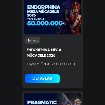
Turnuva
ENDORPHINA MEGA
MÜCADELE 2026
Toplam Ödül: 50.000.000 TL
DETAYLAR