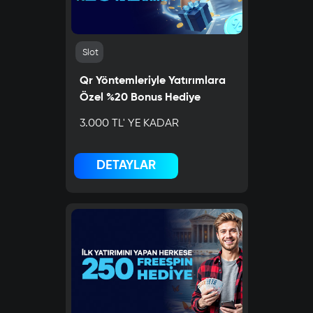
Slot
Qr Yöntemleriyle Yatırımlara
Özel %20 Bonus Hediye
3.000 TL' YE KADAR
DETAYLAR