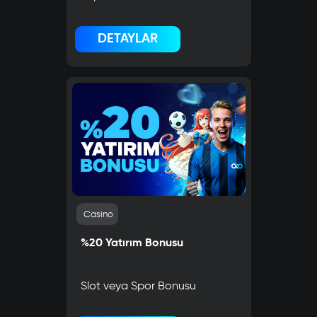
DETAYLAR
Casino
%20 Yatırım Bonusu
Slot veya Spor Bonusu