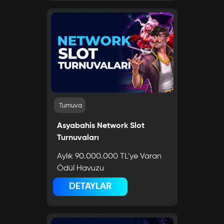
Turnuva
Asyabahis Network Slot
Turnuvaları
Aylık 90.000.000 TL'ye Varan
Ödül Havuzu
DETAYLAR