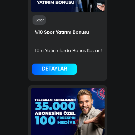
Spor
%10 Spor Yatırım Bonusu
Tüm Yatırımlarda Bonus Kazan!
DETAYLAR