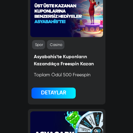
Spor
Casino
Asyabahis'te Kuponların
Kazandıkça Freespin Kazan
Toplam Ödül 500 Freespin
DETAYLAR