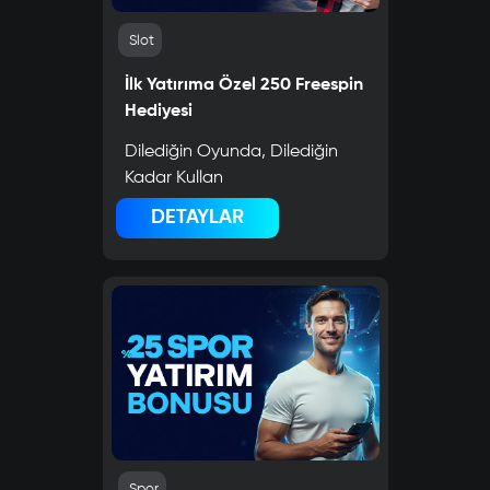
Slot
İlk Yatırıma Özel 250 Freespin
Hediyesi
Dilediğin Oyunda, Dilediğin
Kadar Kullan
DETAYLAR
Spor