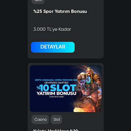
%25 Spor Yatırım Bonusu
3.000 TL'ye Kadar
DETAYLAR
Casino
Slot