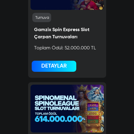
Turnuva
Gamzix Spin Express Slot
Çarpan Turnuvaları
Toplam Ödül: 52.000.000 TL
DETAYLAR