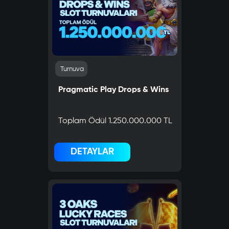
Turnuva
Pragmatic Play Drops & Wins
Toplam Ödül 1.250.000.000 TL
DETAYLAR