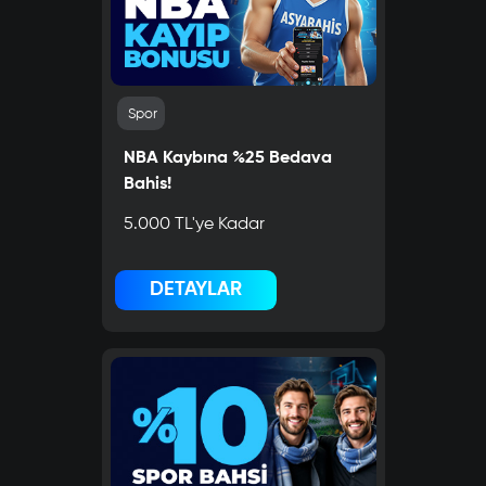
Spor
NBA Kaybına %25 Bedava
Bahis!
5.000 TL'ye Kadar
DETAYLAR