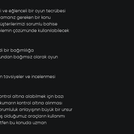
i ve eğlenceli bir oyun tecrübesi
tmamanız gereken bir konu
üşterilerimizi sorumlu bahise
blemin çözümünde kullanılabilecek
i bir bağımlılığa
umundan bağımsız olarak oyun
 tavsiyeler ve incelenmesi
ntrol altına alabilmek için bazı
kumarın kontrol altına alınması
orumluluk anlayışının büyük bir unsur
uş olduğumuz araçların kullanımı
lütfen bu konuda uzman