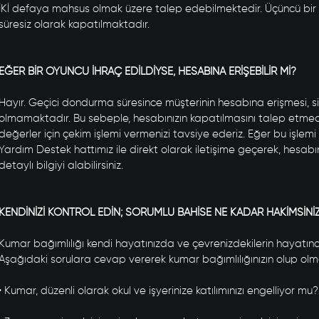
İKİ defaya mahsus olmak üzere talep edebilmektedir. Üçüncü bir 
süresiz olarak kapatılmaktadır.
EĞER BİR OYUNCU İHRAÇ EDİLDİYSE, HESABINA ERİŞEBİLİR Mİ?
Hayır. Geçici dondurma süresince müşterinin hesabına erişmesi, 
olmamaktadır. Bu sebeple, hesabınızın kapatılmasını talep etme
değerler için çekim işlemi vermenizi tavsiye ederiz. Eğer bu işlemi
Yardım Destek hattımız ile direkt olarak iletişime geçerek, hesabınız
detaylı bilgiyi alabilirsiniz.
KENDİNİZİ KONTROL EDİN; SORUMLU BAHİSE NE KADAR HAKİMSİNİ
Kumar bağımlılığı kendi hayatınızda ve çevrenizdekilerin hayatınd
Aşağıdaki sorulara cevap vererek kumar bağımlılığınızın olup olmad
• Kumar, düzenli olarak okul ve işyerinize katılımınızı engelliyor mu?