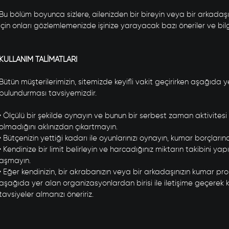
Bu bölüm boyunca sizlere, ailenizden bir bireyin veya bir arkad
için onları gözlemlemenizde işinize yarayacak bazı öneriler ve bil
KULLANIM TALİMATLARI
Bütün müşterilerimizin, sitemizde keyifli vakit geçirirken aşağıda ye
bulundurması tavsiyemizdir.
• Ölçülü bir şekilde oynayın ve bunun bir serbest zaman aktivites
olmadığını aklınızdan çıkartmayın.
• Bütçenizin yettiği kadarı ile oyunlarınızı oynayın, kumar borçların
• Kendinize bir limit belirleyin ve harcadığınız miktarın takibini yapın
aşmayın.
• Eğer kendinizin, bir akrabanızın veya bir arkadaşınızın kumar pr
aşağıda yer alan organizasyonlardan birisi ile iletişime geçerek
tavsiyeler almanızı öneririz.