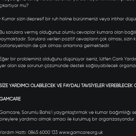
çıkartıyor mu?
• Kumar sizin depresif bir ruh haline bürünmenizi veya intihar düşün
Bu sorulara vermiş olduğunuz olumlu cevaplar kumara olan bağlılı
koymaktadır. Sorulara verilen pozitif cevapların çok olması, siz
potansiyelinizin de çok olması anlamına gelmektedir.
Eğer bir probleminiz olduğunu düşünüyor iseniz, lütfen Canlı Yar
yer alan size sorunun çözümünde destek sağlayabilecek organizasy
SİZE YARDIMCI OLABİLECEK VE FAYDALI TAVSİYELER VEREBİLECE
GAMCARE
Gamcare, Sorumlu Bahis’i yaygınlaştırmak ve kumar bağımlılığı s
bireylere yardımcı olmak amacı ile kurulmuş bir organizasyondur.
Yardım Hattı: 0845 6000 133 www.gamcare.org.uk