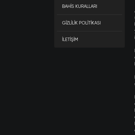
BAHİS KURALLARI
GİZLİLİK POLİTİKASI
İLETİŞİM