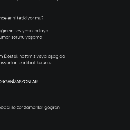
celerini tetikliyor mu?
ğınızın seviyesini ortaya
in kumar sorunu yaşama
dım Destek hattımız veya aşağıda
onlar ile irtibat kurunuz.
K ORGANİZASYONLAR:
ebebi ile zor zamanlar geçiren